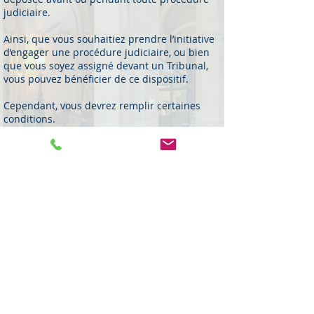
judiciaire.
Ainsi, que vous souhaitiez prendre l’initiative
d’engager une procédure judiciaire, ou bien
que vous soyez assigné devant un Tribunal,
vous pouvez bénéficier de ce dispositif.
Cependant, vous devrez remplir certaines
conditions.
Pour les connaitre, je vous invite à lire mon
article «
QUI PEUT BENEFICIER DE L’AIDE
JURIDICTIONNELLE
»
© 2018 CL Avocat -
Mentions Legales