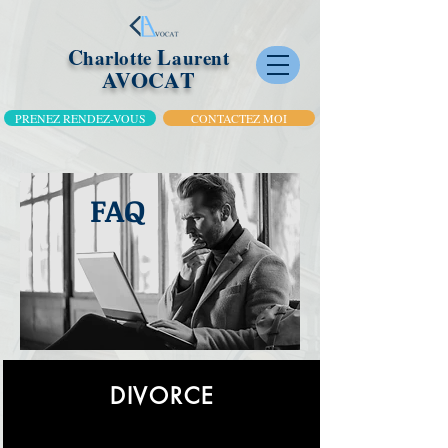
C
L
harlotte
aurent
AVOCAT
PRENEZ RENDEZ-VOUS
CONTACTEZ MOI
FAQ
DIVORCE