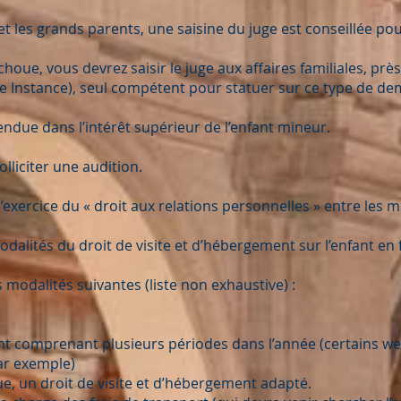
et les grands parents, une saisine du juge est conseillée pou
oue, vous devrez saisir le juge aux affaires familiales, près 
 Instance), seul compétent pour statuer sur ce type de d
endue dans l’intérêt supérieur de l’enfant mineur.
olliciter une audition.
d’exercice du « droit aux relations personnelles » entre les 
odalités du droit de visite et d’hébergement sur l’enfant en f
 modalités suivantes (liste non exhaustive) :
nt comprenant plusieurs périodes dans l’année (certains w
ar exemple)
, un droit de visite et d’hébergement adapté.