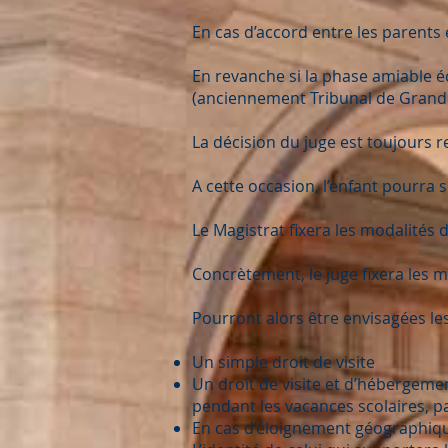
En cas d’accord entre les parents 
En revanche si la phase amiable éch
(anciennement Tribunal de Grande
La décision du juge est toujours r
A cette occasion, l’enfant pourra s
Le Magistrat fixera les modalités 
Concrètement, le juge fixera les m
Pourront alors être envisagées les
Un simple droit de visite
Un droit de visite et d’hébergeme
pendant les vacances scolaires, p
En cas d’éloignement géographique