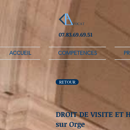
07.83.69.69.51
ACCUEIL
COMPETENCES
PR
RETOUR
DROIT DE VISITE ET
sur Orge