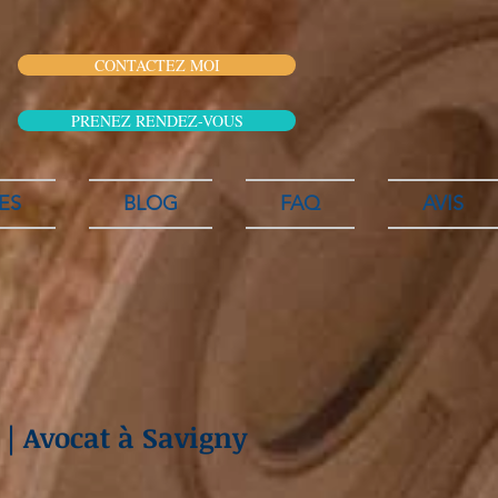
CONTACTEZ MOI
PRENEZ RENDEZ-VOUS
ES
BLOG
FAQ
AVIS
 Avocat à Savigny