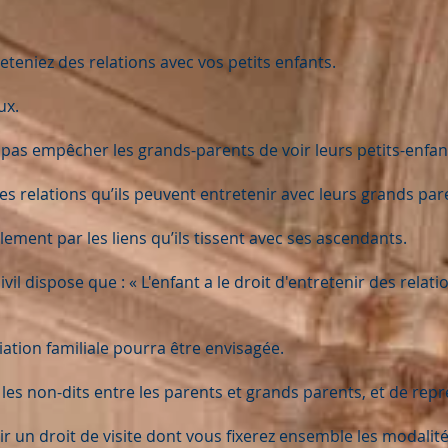
teniez des relations avec vos petits enfants.
ux.
 pas empêcher les grands-parents de voir leurs petits-enfan
les relations qu’ils peuvent entretenir avec leurs grands par
ement par les liens qu’ils tissent avec ses ascendants.
civil dispose que : « L'enfant a le droit d'entretenir des rela
tion familiale pourra être envisagée.
les non-dits entre les parents et grands parents, et de rep
r un droit de visite dont vous fixerez ensemble les modalité