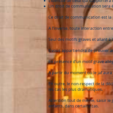
L’identité de celui qui supportera 
Un droit de communication sera é
Ce droit de communication est la p
A l’inverse, toute interaction ent
Seul des motifs graves et allant à
Il vous appartiendra de prouver a
En présence d’un motif grave allé
A partir du moment où le jaf aura 
En outre, le non-respect de la dé
les cas les plus dramatiques.
Attention tout de même, saisir le 
enfants, dans certains cas.