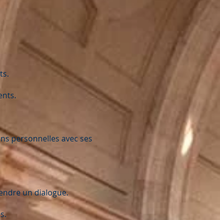
ts.
ents.
tions personnelles avec ses
rendre un dialogue.
s.