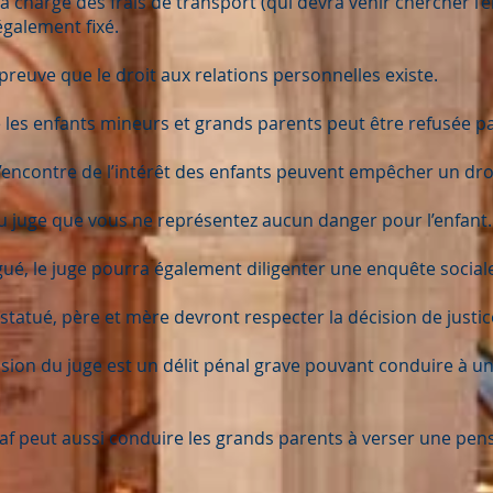
la charge des frais de transport (qui devra venir chercher l’
galement fixé.
reuve que le droit aux relations personnelles existe.
re les enfants mineurs et grands parents peut être refusée pa
 l’encontre de l’intérêt des enfants peuvent empêcher un dro
u juge que vous ne représentez aucun danger pour l’enfant.
gué, le juge pourra également diligenter une enquête social
statué, père et mère devront respecter la décision de justic
cision du juge est un délit pénal grave pouvant conduire à
jaf peut aussi conduire les grands parents à verser une pens