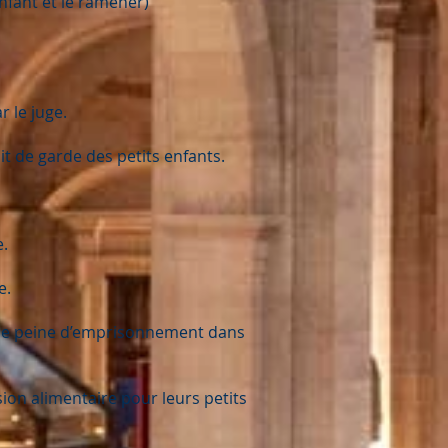
enfant et le ramener)
r le juge.
it de garde des petits enfants.
e.
e.
 une peine d’emprisonnement dans
ion alimentaire pour leurs petits