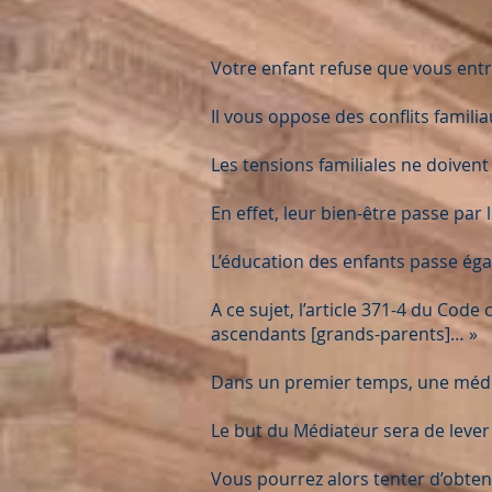
Votre enfant refuse que vous entre
Il vous oppose des conflits familia
Les tensions familiales ne doivent
En effet, leur bien-être passe par 
L’éducation des enfants passe égal
A ce sujet, l’article 371-4 du Code 
ascendants [grands-parents]… »
Dans un premier temps, une média
Le but du Médiateur sera de lever 
Vous pourrez alors tenter d’obteni