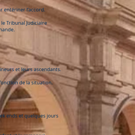
r entériner l’accord.
le Tribunal Judiciaire
emande.
mineurs et leurs ascendants.
onction de la situation.
eek ends et quelques jours